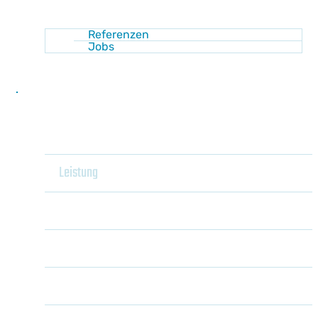
Referenzen
Jobs
Kontakt
Home
Leistung
Heizung
Shop
Kühlung
Wärmepumpenanlagen
Sanitär
Pelletsanlagen
Luft-Wasser-Wärmepumpe
Akademie
Unser Behaglichkeitsraum
Holzvergaser
Sole-Wasser-
Wärmepumpe
Wissen
Haustechnikplanung mit JANSKA4You
Gaszentralheizungen
Wasser-Wasser-
Energie sparen
Optimierung von
Wärmepumpe
Newsletter