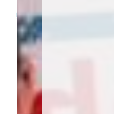
Home
Leistung
Heizung
Wärmepumpenanlagen
Luft-Wasser-Wärmepumpe
Sole-Wasser-Wärmepumpe
Wasser-Wasser-Wärmepumpe
Pelletsanlagen
Holzvergaser
Gaszentralheizungen
Optimierung von Heizungsanlagen /
Heizgerätetausch
Systemlösungen
Fußbodenheizung
Wandheizung
Deckenkühlung
Betonkernaktivierung
Kühlung
Sanitär
Unser Behaglichkeitsraum
Haustechnikplanung mit JANSKA4You
Energie sparen
Shop