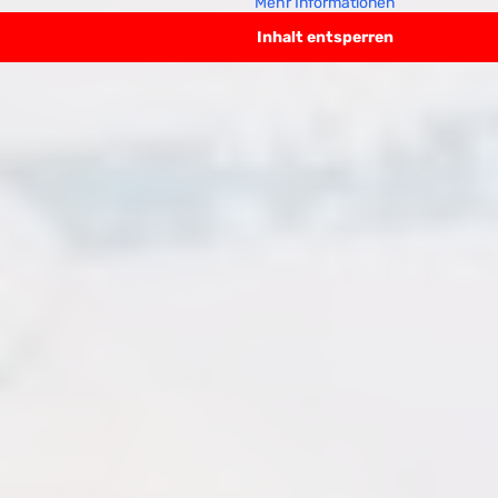
Mehr Informationen
Inhalt entsperren
e
 / Heizungsregelungen
Heizungsanlagen / Heiz