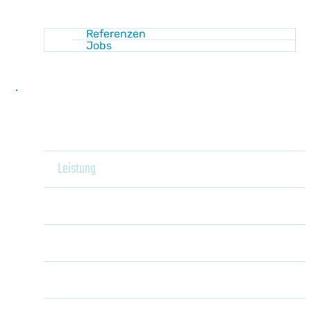
Referenzen
Jobs
Kontakt
Home
Leistung
Heizung
Shop
Kühlung
Wärmepumpenanlagen
Sanitär
Pelletsanlagen
Luft-Wasser-Wärmepumpe
Akademie
Unser Behaglichkeitsraum
Holzvergaser
Sole-Wasser-
Wärmepumpe
Wissen
Haustechnikplanung mit JANSKA4You
Gaszentralheizungen
Wasser-Wasser-
Energie sparen
Optimierung von
Wärmepumpe
Newsletter