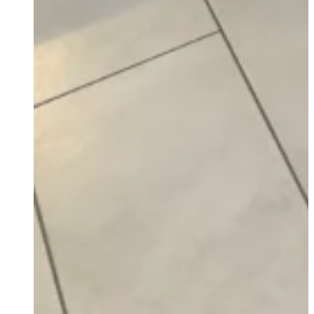
Home
Leistung
Heizung
Wärmepumpenanlagen
Luft-Wasser-
Wärmepumpe
Sole-Wasser-
Wärmepumpe
Wasser-Wasser-
Wärmepumpe
Pelletsanlagen
Holzvergaser
Gaszentralheizungen
Optimierung von
Heizungsanlagen /
Heizungsregelungen
Heizgerätetausch