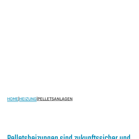
HOME
|
HEIZUNG
|
PELLETSANLAGEN
Pelletsheizungen sind zukunftssicher und