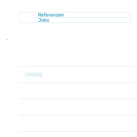
Referenzen
Jobs
Kontakt
Home
Leistung
Heizung
Shop
Kühlung
Wärmepumpenanlagen
Sanitär
Pelletsanlagen
Luft-Wasser-Wärmepumpe
Akademie
Unser Behaglichkeitsraum
Holzvergaser
Sole-Wasser-
Wärmepumpe
Wissen
Haustechnikplanung mit JANSKA4You
Gaszentralheizungen
Wasser-Wasser-
Energie sparen
Optimierung von
Wärmepumpe
Newsletter